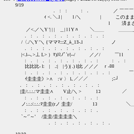
9/19
. : : : . ／ ￣￣￣￣￣
ｨ <. ＼.l | l /＼ | このま
l 済まさん！
／<.／＼Y '| | | ＿| l l Y ﾊ ＼＿＿ ＿＿＿
. : . : . : . : . : . : . : 
/〈./＼Y '＼ {ママﾏ:::Z_ﾑ_1ﾖ-.l ノ
. : . : . : . : . : . : . : 
|<.l‐-､>⊥ L> ）ﾏ)Jﾐﾉﾟ`r/|-‐/ 
: . : . : . : . : . : . : 
比比比- l: | .:| |う)| .) l|
: . : . : . : . : . : 
ｲ圭圭圭》>∧ :∨ 〉 l､／／／
. : . : . : . : .
|圭/:.:.:.:マ圭圭∧ V止/＼ > 1ｺ ／￣
: . : . : . : . : . : . : | 腕
ノ:.:.:/.:.:.:ﾏ圭圭(rノ 圭圭/ 1ｺ ＼＿
: . : . : . : . : . 
`～'`～' /圭圭/圭圭圭圭
. : . : . : . 