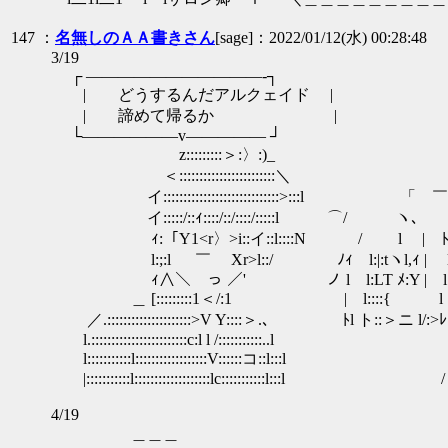
147 ：
名無しのＡＡ書きさん
[sage]：2022/01/12(水) 00:28:48
3/19
┌ ―――――――――――‐┐
| どうするんだアルクェイド |
| 諦めて帰るか |
└――――――v――――― ┘
z:::::::::＞:〉:)_
＜::::::::::::::::::::::::＼
イ:::::::::::::::::::::::::::::>:::l 「 
イ:::::/::ｨ::::/::/::::/:::::l ⌒/
ｨ:「Y1<r〉>i::イ::l::::N / l | ﾄ
l:;:l ￣ Xr>l::/ ﾉｨ l:|:tヽl,ｨ | 
ｨ∧＼ っ ／' ノ l l:LT ﾒ:Y | l 
＿ [:::::::::1＜/:1 | l::::{ l l 
／.:::::::::::::::::::::>V Y::::＞.、 ﾄl ト::＞ニ l/:>ﾚ
l.::::::::::::::::::::::::c:l l /:::::::::
l:::::::::::l::::::::::::::::::V::::::コ::l:
|:::::::::::l:::::::::::::::::::lc:::::::::::
4/19
＿＿＿