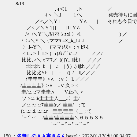
8/19
, ｨ＜1 .ト ／ ￣￣￣￣￣￣
ｨ <. ＼.l | l /＼ | 発売待ちに耐
／<.／＼Yｌ | | | Y∧ | それも今日
／<.／＼Y '| | | ＿| l l Y ﾊ ＼＿＿＿ 
/<. /＼Y '＼/ﾑﾏﾏﾏぅｭｭl 〉<
/〈./＼Y '＼ {ママﾏ:::Z_ﾑ_1
|〉.l‐-Y'＼ | {ママ(ﾐﾐ< ：ｯ l:ｦ-l ___
|<.l‐-､>⊥ L> ）ﾏ)Jﾐﾉﾟ`r/|-
比比､>＼ /:マﾏノ |(( |Y...l|比l 
比比比- l: | .:| |う)| .)
比比比Yl: | .:| |(( |/..
ｲ圭圭圭》>∧ :∨ 〉 l､
/圭圭圭圭》>∧ .:∨ 久
|圭/:.:.:.:マ圭圭∧ V止
ソ >:.:.:ﾑ圭圭圭入___.:
ノ:.:.:/.:.:.:ﾏ圭圭(rノ 圭圭/
{:.:.:.:.:l.:.:.:.:.r￢圭圭/圭圭
`～'`～' /圭圭/圭圭圭圭＼６５５３５
`～'`～'`～'`～'`～
150 ：
名無しのＡＡ書きさん
[sage]：2022/01/12(水) 00:34:07