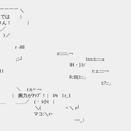
￣￣ ＼
までは |
 |
_／
) ／
. ｒ-ﾛﾛ
／／/ ￣l l z:::::::.￢
: . : ;ﾆ┘ l:t:t::l::::::z
比 ／／／ ｒ-ﾛﾛ lH・] l:/
. : . : ￣l l r:ェ::::￢
 ;ﾆ┘ ﾛ::B[1::」
 : . : . : l:7::」
￣￣￣￣＼ rヵ= ￢
力がｱｯﾌﾟ！ | lﾊt l r_1
＿ ＿＿／ (・ l小l |
: : . ＼( < ＼ r┘
＼ マコ:＼r>
: . : . ~>_〉