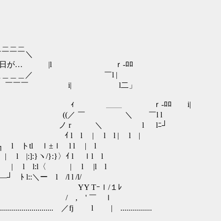
＿＿
￣￣＼
が… |l ｒ-ﾛﾛ
＿＿／ ￣l |
￣￣￣ i| l二」
ｨ ＿＿ ｒ-ﾛﾛ i|
Y::::〉 ((／ ￣ ＼ ￣l l
:::::::...￢ ノ r ＼ l lﾆ┘
::.. l ｲ l l | l l | l |
―――┐ l トtl ｌ±ｌ l l | l
l |:]:}ヽ/}:}〉ｲ l ｌl l
l l:l〈 | l |l l
ー l /l l /l/
 YY Tｰｌ/１ﾚ
...、 / , ' ￣ ｌ
.................................. ／fj l | ................