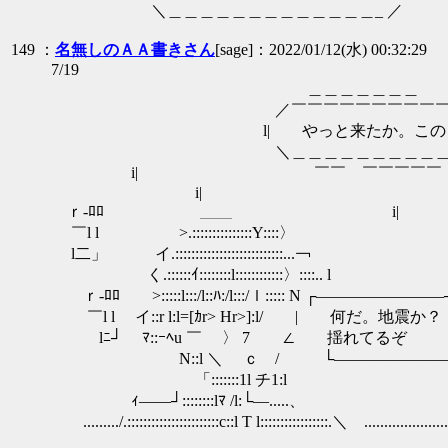
＼＿＿＿＿＿＿＿＿＿＿＿＿＿_ ／
149 ：
名無しのＡＡ書きさん
[sage]：2022/01/12(水) 00:32:29
7/19
＿＿＿＿＿＿＿ ＿
／￣￣￣￣￣￣￣￣￣￣￣
l| やっと来たか。この日
＼＿＿＿＿＿＿＿＿＿＿＿
i| ￣￣ ￣￣￣￣￣ 
i|
ｒ-ﾛﾛ ＿＿ i| 
￣l l >.:::::::::::::::
l二」 イ.::::::::::::::::::::
く.::::::ｲ::::::::l::::::::::::〉::
ｒ-ﾛﾛ >:::::l:::/l::ﾊ:/l:::/ｌ::::: N ┌―――――
￣l l イ::r l:l=[ｶr> Hr>]:l/ | 何だ。地震か？ | 
lﾆ┘ ﾏ::ｰﾍu ￣ 〉 7 ∠ 揺れてるぞ | 
N::l ＼ ｃ / └――――――――┘ ﾄ l::＼
「:::::::1l チ1:l
ｨ――┘::::::::lﾏ /l:└―..
........./.:::::::::::::::::::::::c::l T l:::::::::::::::::.＼ ..............