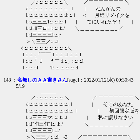
／.:.:.:.:.:.:.:.:.:.:..＼ ／￣￣￣￣￣￣￣ ＼
/.:.:.:.:.:.:.:.:.:.:.:.:.:.:.:... ｌ | ねんがんの
l.:.:.:.:.:.:.:.:.:.:.:.:.:.:.:.l:.:.ｌ ＜ 月姫リメイクを
l.:./三三三1:.:.:.:l:.:.l | てにいれたぞ！ |
l.:.lﾆﾛ三ロﾆ1:.:.:.l:./ ＼＿＿＿＿＿＿＿_ ／
l.:.l三三三三l:.:.:/
＞＼三三／:.:.:l
/:.:.:.:.:.:.:.:.:.:.:.:.:.:.:.:.:.:.＼
ｌ:.:.:.:.「￣￣ｌ:.:.:.:..l:.:.:.:..l
ｌ:.:.:「 １ ｆ￣１:.」:.:.:.:.l
ｌ:.:.:.:.T T:..:.:.:.::.:.:.:.:l
148 ：
名無しのＡＡ書きさん
[sage]：2022/01/12(水) 00:30:43
5/19
＿＿＿ 'ﾆ )
／.:.:.:.:.:.:.:.:.:.:.:.＼ ／ ￣￣￣￣
/.:.:.:.:.:.:.:.:.:.:.:.:.:.:.:.:.. l |
l.:.:.:.:.:.:.:.:.:.:.:.:.:.:.:.:l:.:.ｌ |
l.:./三三三マ:.:.:.l:.:.l | 私に譲りなさい | |
l.:.lﾆｲ]三ｲ]ﾆ1:.:.l:./ ＼＿＿＿＿＿＿＿＿／ 
l.:.l三三三三l:.:./ ﾄｌ l
＞＼三三／:.:.:l -3 ／￣￣￣￣￣￣￣￣￣＼ YV