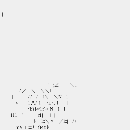
 |
 |
∠ ￣ ＼ 、
￣￣￣ ＼ / ／ ＼ ＼＼l l
 そこのあなた | / / / l＼ ＼N l
 初回限定版を ＞ l 八/+l ﾄ±ﾄ､ l |
 |ｲl:}ﾄ/^l::}> N l l
l l l ' rl | |ｌ |
::＼＾ ／l::| / /
ｌ::::ﾁ--ｲlｨYﾚ