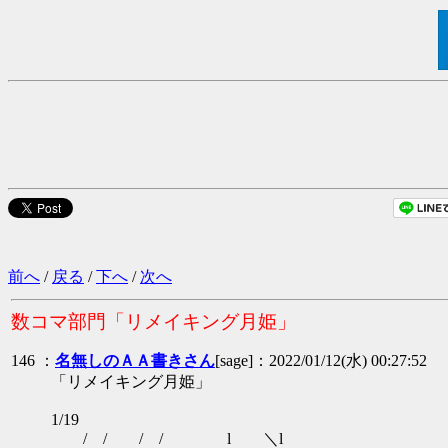
前へ
/
戻る
/
下へ
/
次へ
数コマ部門「リメイキング月姫」
146 ：
名無しのＡＡ書きさん
[sage]：2022/01/12(水) 00:27:52
「リメイキング月姫」
1/19
/ / / / l ＼l