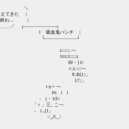
￣￣￣￣＼
えてきた |
で終わ… |
＿＿＿＿＿／ ┌―――――――┐
l ) ／ l 吸血鬼パンチ |
ﾖ -l ノ └―――――――┘
‐/ ／／/ z:::::::.￢
／／／ l:t:t::l::::::z
 l|比 ／／／ lH・] l:/
..l|／／／ r:ェ::::￢
／／／ ﾛ::B[1::」
 > < l:7::」
/＼ > rヵ= ￢
〉圭/ lﾊt l l
 ; て - (・ l小/
〈＿ ; て 「ｒ」三_ こ￢
 - l...[1」
'` <_八_〉