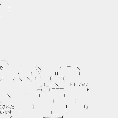
＼
？ |
|
￣＼
後ろに積んで | 〈＼ ｒ ￣ ＼
| あるじゃないの！ ＞ 〈 〉 l l l
＿／ / ＼ ＼ l l l lｌ
 ＿ !＿ ＼ ト l ハﾊ /
 ーt＿ ｌ￣￣￣ ｈ
￣￣￣￣＼ ￣￣￣ｌ l
訳ございません | l l
| こちらは予約された ｜ l l 」
分でございます | l＿＿＿ｌ
 ﾑ::::::::::::::::l