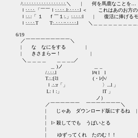
/:.:.:.:.:.:.:.:.:.:.:.:.:.:.:.:.:.:.＼ | 何
ｌ:.:.:.:.「￣￣ｌ:.:.:.:..l:.:.:.:.:.l ＜
ｌ:.:.:「 １ ｆ￣１:.」:.:.:.:.:l 
ｌ:.:.:.:.T T:..:.:.:.::.:.:.:.:.
6/19
／￣￣￣￣￣￣￣￣￣＼
| な なにをする |
| きさまらー！ |
＼＿＿＿＿ ＿＿＿_／
＿ )ノ ＿ _
/.:.:.:.l lﾊt l l
T.:.:[ﾐl (・l小/
ｌ.:.:r「」 〉...l 」
L:ｌ:」 lT 」
ノ）
／￣￣￣￣￣￣ ￣￣￣￣￣￣￣＼
| じゃあ ダウンロード版にするね |
| 
| l> 殺してでも うばいとる 
| 
| ゆずってくれ たのむ！！ 