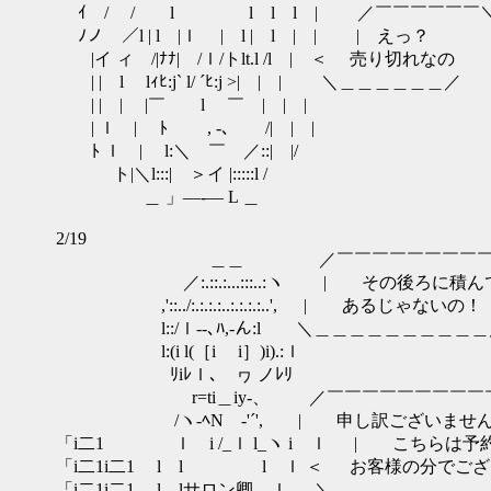
ｲ / / l l l l | ／￣￣￣￣￣￣
ﾉノ ／l | l |ｌ | l | l | | | えっ
|イ ィ /|ﾅﾅ| /ｌ/トlt.l /l | ＜ 売り切れなの 
| | l lｨﾋ:j` l/ ´ﾋ:j >| | | ＼＿＿＿＿＿＿／
| | | |￣ l ￣ | | |
| ｌ | ﾄ , -､ /| | |
ﾄ ｌ | l:＼ ￣ ／::| |/
ト|＼l:::| ＞イ |:::::l /
＿ 」―-― L ＿
2/19
＿＿ ／￣￣￣￣￣￣￣￣￣
／:.::.:...:::..:ヽ | その
,'::../:.:.:.:..:.:.:.:..', 
l::/ｌ--､ﾊ,-ん:l ＼＿＿＿＿＿＿＿＿＿
l:(i l(［i i］)i).:ｌ
ﾘiﾚｌ､ ヮ ノﾚﾘ
r=ti＿iy-、 ／￣￣￣￣￣￣￣
/ヽ-ﾍNゝ-'´', | 申し
「i二1 ｌ i /_ｌ l_ヽ i ｌ 
「i二1i二1 l l l ｌ ＜ お客様の
「i二1i二1 l lサロン卿 ｌ ＼＿＿＿＿＿＿＿＿＿＿＿／