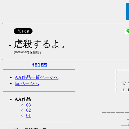
虐殺するよ。
[2006/09/07] 保管開始
_
||￣￣￣￣￣￣￣
AA作品一覧ページへ
|| ▲ ▲ 
topページへ
|| ▽ ▽ ∪ Ｕ
|| ⊥ ⊥ ⊥ ⊥
∧∧ 
AA作品
（,, ﾟ 
03
/ ヽ（￣
02
￣￣￣￣￣￣￣ ~
01
┳ ┳ 
━┻━ 