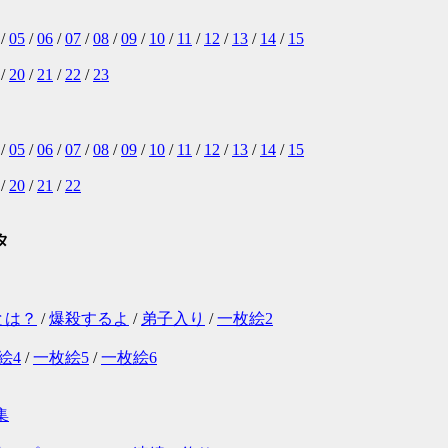
/
05
/
06
/
07
/
08
/
09
/
10
/
11
/
12
/
13
/
14
/
15
/
20
/
21
/
22
/
23
/
05
/
06
/
07
/
08
/
09
/
10
/
11
/
12
/
13
/
14
/
15
/
20
/
21
/
22
タ
とは？
/
爆殺するよ
/
弟子入り
/
一枚絵2
絵4
/
一枚絵5
/
一枚絵6
集