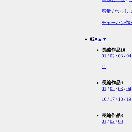
増量
/
わっし
チャーハン作
02
■
▲
▼
長編作品10
01
/
02
/
03
/
04
11
長編作品9
01
/
02
/
03
/
04
16
/
17
/
18
/
19
長編作品8
01
/
02
/
03