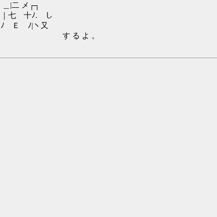
┐
 し
ヽ又
 。