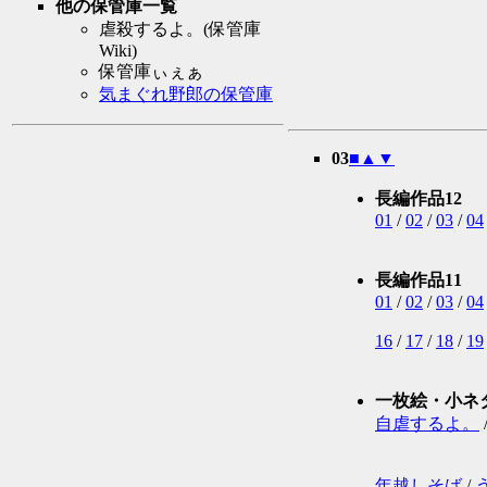
他の保管庫一覧
＿
虐殺するよ。(保管庫
｜
Wiki)
ﾉ
保管庫ぃぇぁ
す
気まぐれ野郎の保管庫
03
■
▲
▼
長編作品12
01
/
02
/
03
/
04
長編作品11
01
/
02
/
03
/
04
16
/
17
/
18
/
19
一枚絵・小ネ
自虐するよ。
年越しそば
/