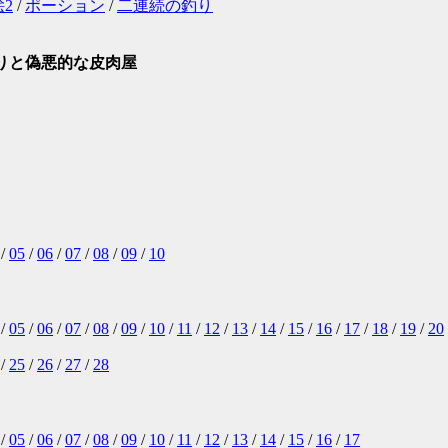
2
/
ポーション
/
二連続の釣り
りと偽悪的な皮肉屋
/
05
/
06
/
07
/
08
/
09
/
10
/
05
/
06
/
07
/
08
/
09
/
10
/
11
/
12
/
13
/
14
/
15
/
16
/
17
/
18
/
19
/
20
/
25
/
26
/
27
/
28
/
05
/
06
/
07
/
08
/
09
/
10
/
11
/
12
/
13
/
14
/
15
/
16
/
17