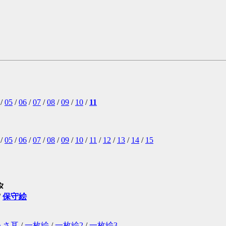
|二 メ┌
七 十ﾉ.
 Ｅ ﾉ|
 る よ
/
05
/
06
/
07
/
08
/
09
/
10
/
11
/
05
/
06
/
07
/
08
/
09
/
10
/
11
/
12
/
13
/
14
/
15
タ
/
保守絵
うさ耳
/
一枚絵
/
一枚絵2
/
一枚絵3