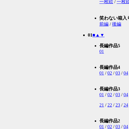
一枚絵
/
一枚絵
笑わない箱入
前編
/
後編
01
■
▲
▼
長編作品5
01
長編作品4
01
/
02
/
03
/
04
長編作品3
01
/
02
/
03
/
04
21
/
22
/
23
/
24
長編作品2
01
/
02
/
03
/
04