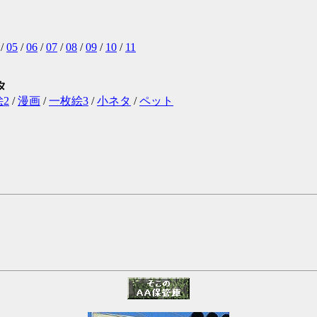
/
05
/
06
/
07
/
08
/
09
/
10
/
11
タ
2
/
漫画
/
一枚絵3
/
小ネタ
/
ペット