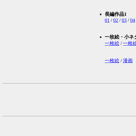
長編作品1
01
/
02
/
03
/
04
一枚絵・小ネ
一枚絵
/
一枚絵
一枚絵
/
漫画