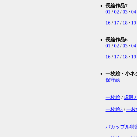
長編作品7
01
/
02
/
03
/
04
16
/
17
/
18
/
19
長編作品6
01
/
02
/
03
/
04
16
/
17
/
18
/
19
一枚絵・小ネ
保守絵
一枚絵
/
虐殺
一枚絵3
/
一枚
バカップル特