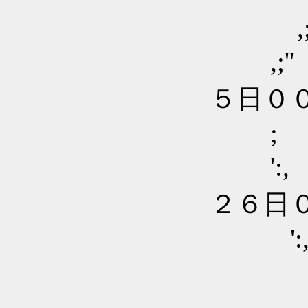
,;:
,;
５日０
;
'
２６日
'
'
'; ,