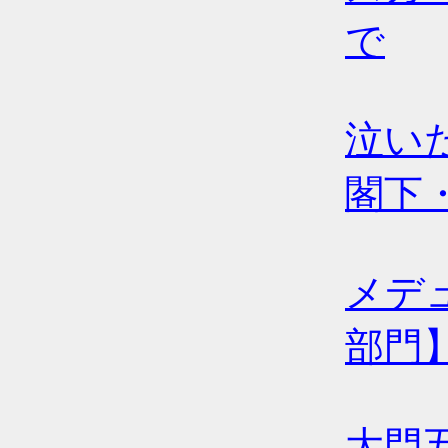
で
泣いた
閣下
メデ
部門
大門