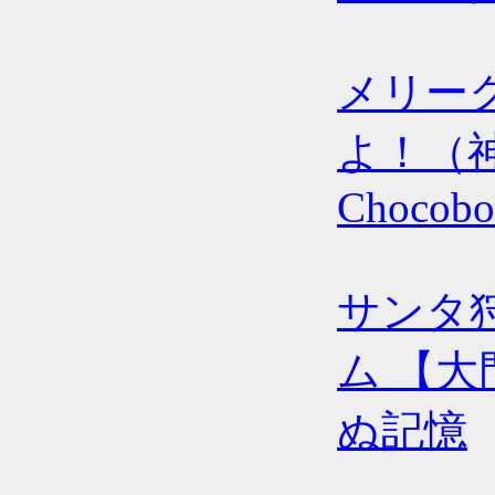
メリー
よ！（
Chocobo
サンタ
ム 【大
ぬ記憶