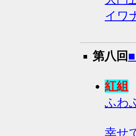
イワ
第八回
■
紅組
ふわ
幸せ