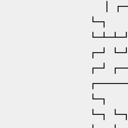
┃┏╋
┗┓
┗┻┻
┏┛┗
┏┛┏
┏━━
┗┓
┗┓┗