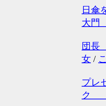
日傘
大門
団長
女
/
プレ
ク （