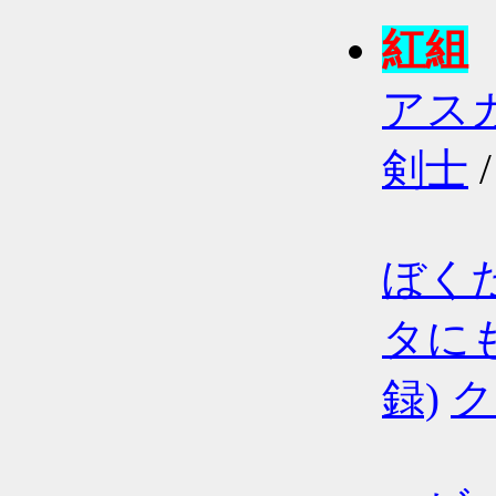
紅組
アス
剣士
ぼく
タに
録)
ク