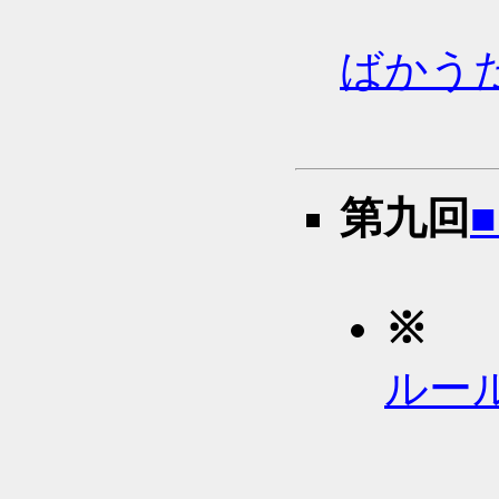
ばかう
第九回
■
※
ルー