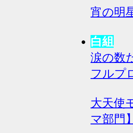
宵の明
白組
涙の数
フルプロ
大天使
マ部門