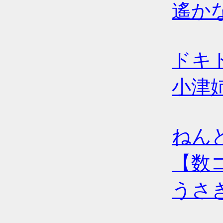
遙か
ドキ
小津姉
ねん
【数
うさ