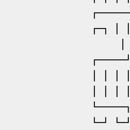
┏━━
┏┓
┃┃
┏━━
┃┃
┃┃
┗━━
┗┛