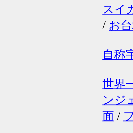
スイ
/
お台
自称
世界
ンジ
面
/