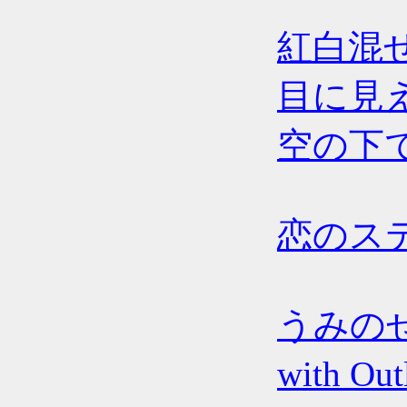
紅白混
目に見
空の下
恋のス
うみの
with Out