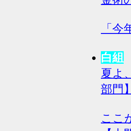
「今
白組
夏よ
部門
ここ