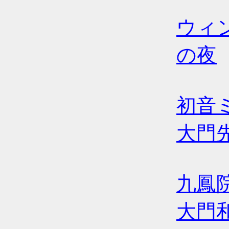
ウィ
の夜
初音
大門
九鳳院
大門