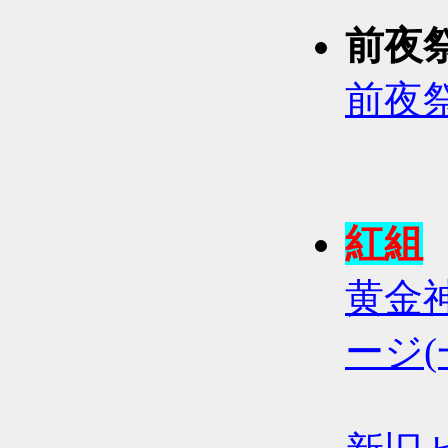
前夜
前夜
紅組
黄金神
ージ(