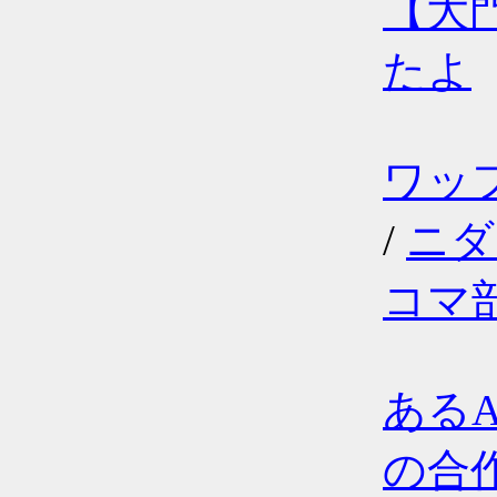
【大
たよ
ワッ
/
ニダ
コマ
ある
の合