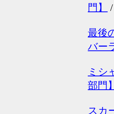
門】
最後
バー
ミシ
部門
スカ