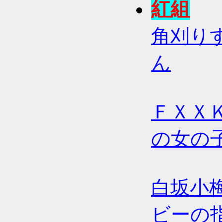
紅組
角刈り
ん
ＦＸＸ
の女の
白坂小
ビーの