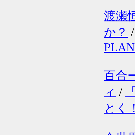
渡瀬
か？
PLAN
百合
ィ
/
とく！