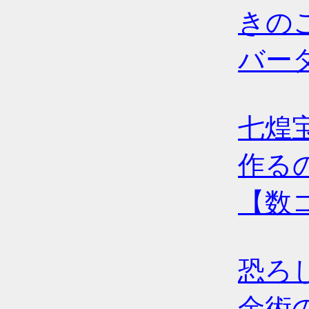
きの
バーダ
七煌
作る
【数
恐ろ
金術