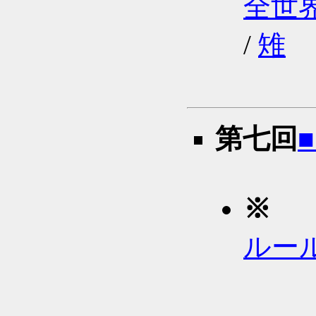
全世
/
雉
第七回
■
※
ルー