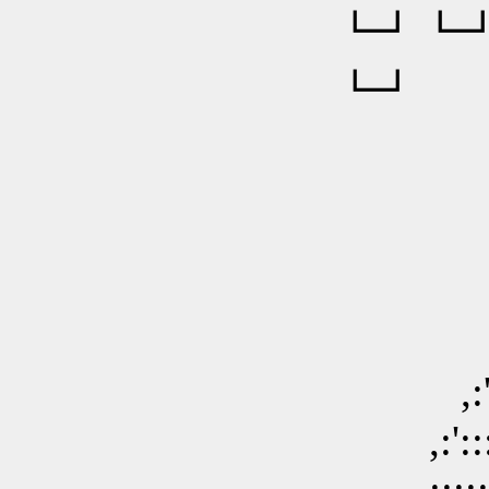
┗┛
┗┛ 
;';'
;':::::::
,:':::::::
,:'::::::::
,:'::::::::