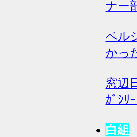
ナー
ペルシ
かっ
窓辺
ｶﾞｼ
白組