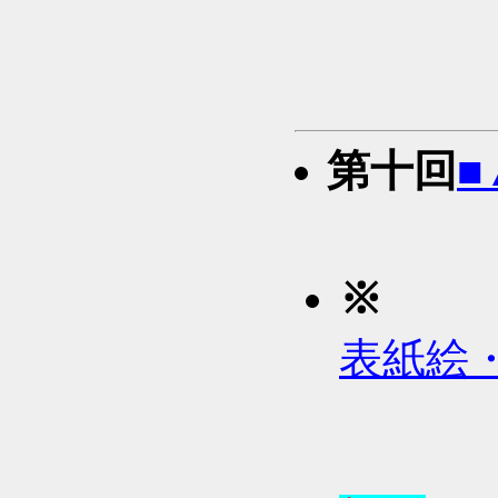
'; ,
第十回
■
※
表紙絵