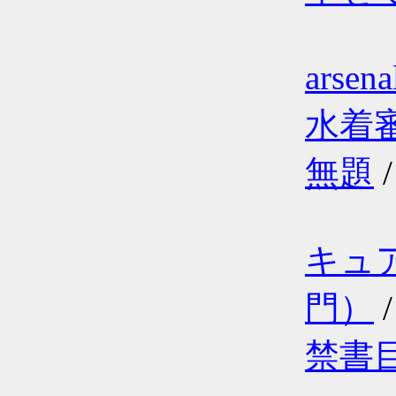
arse
水着
無題
キュ
門）
禁書目