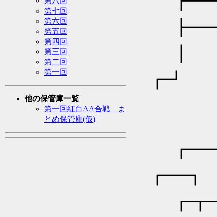
┏━╋
第八回
第七回
第六回
┣━╋
第五回
第四回
┃ 
第三回
第二回
第一回
┏┛ 
他の保管庫一覧
第一回紅白AA合戦 ま
とめ保管庫(仮)
┏
┏
┏┳