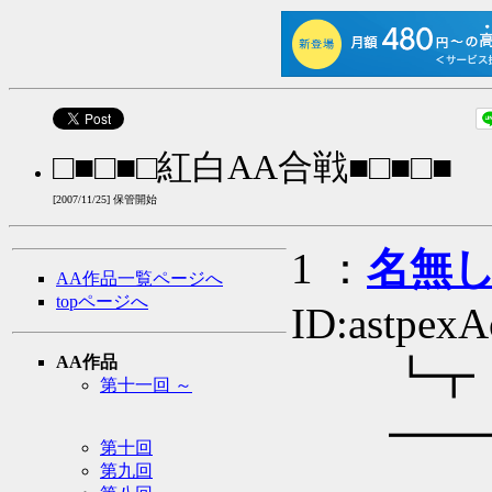
□■□■□紅白AA合戦■□■□■
[2007/11/25] 保管開始
1 ：
名無し
AA作品一覧ページへ
topページへ
ID:astpexA
AA作品
┗┳
第十一回 ～
━━
第十回
第九回