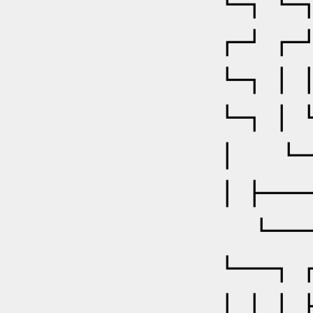
┗┓┗
┏┛
┗┓
┗┓┃
┃ 
┃┣━
┗━
┗━
┃┃┃