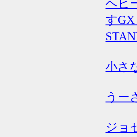
ヘビ
すGX
STA
小さ
うー
ジョ