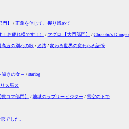
部門】
/
正義を信じて、握り締めて
す！お疲れ様です！）
/
マグロ 【大門部門】
/
Chocobo's Dungeo
最高速の別れの歌
/
迷路
/
変わる世界の変わらぬ記憶
I～囁きの女～
/
starlog
クリス馬ス
【数コマ部門】
/
地獄のラブリービジター
/
雪空の下で
な恋でした。