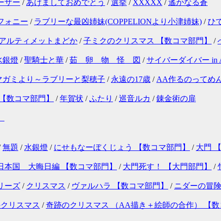
ーザー
/
あけましておめでとう
/
選挙
/
XXXXX
/
遙かなる蒼
フォニー
/
ラブリーな最凶姉妹(COPPELIONより小津姉妹)
/
ひ
 アルティメットまどか
/
子ミクのクリスマス 【数コマ部門】
/
水銀燈
/
聖騎士と華
/
茹 卵 物 怪 図
/
サイバーダイバー in
マガミより～ラブリーと梨穂子
/
永遠の17歳
/
AA作るのってめ
 【数コマ部門】
/
年賀状
/
ふたり
/
巡音ルカ
/
錬金術の扉
」
/
無題
/
水銀燈
/
にせもなーぼくじょう 【数コマ部門】
/
大門 
日本国 大晦日編 【数コマ部門】
/
大門死す！ 【大門部門】
/
リーズ
/
クリスマス
/
ヴァルハラ 【数コマ部門】
/
ニダーの冒険
のクリスマス
/
奇跡のクリスマス （AA描き＋絵師の合作） 【