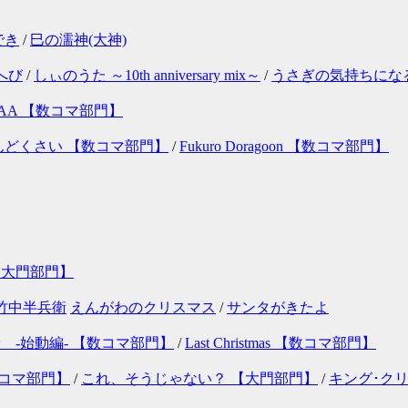
でき
/
巳の濡神(大神)
へび
/
しぃのうた ～10th anniversary mix～
/
うさぎの気持ちにな
 AA 【数コマ部門】
んどくさい 【数コマ部門】
/
Fukuro Doragoon 【数コマ部門】
【大門部門】
竹中半兵衛
えんがわのクリスマス
/
サンタがきたよ
 -始動編- 【数コマ部門】
/
Last Christmas 【数コマ部門】
数コマ部門】
/
これ、そうじゃない？ 【大門部門】
/
キング･ク