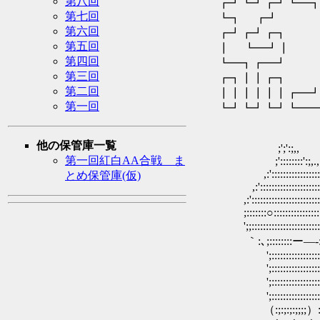
第八回
┏┛┗┛┏┛┗━
第七回
┗┓ ┏┛ ┃
第六回
┏┛┏┛┏┓ 
第五回
┃ ┗━┛┃ 
第四回
┗━┓┏━┛ 
第三回
┏┓┃┃┏┓
第二回
┃┃┃┃┃┃┏
第一回
┗┛┗┛┗┛
他の保管庫一覧
;';':;,, ,
第一回紅白AA合戦 ま
;'::::::::':;,.,.,.,.,.,
,:':::::::::::::::::::::::
とめ保管庫(仮)
,:'::::::::::::::::::::::::::
,:'::::::::::::::::::::::::::::
;:::::::○:::::::::::::::::::
';;::::::::::::::
｀:､;::::::::ー―‐
';:::::::::::::::::::
';:::::::::::::::::::::::
';:::::::::::::::::
';:::::::::::::::::::::::
（:;:;:;:;;;;）:;:;:;:;:;