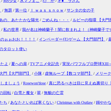
化
/
MS少女
/
水マフまこ
/
心 か
/
オ●゛ラさん
！
/
無題
/
第一位
/
Ｉ ｗａｓ ｓｎｏｗ
/
サンタの女の子
あの、あたたかな陽光
/
ごめんね・・・
/
ルビーの指環 【大門
！
/
私の世界
/
我が名は神崎蘭子！闇に飲まれよ！（神崎蘭子で
たのぉぉおお！！！！
/
インベーダーｲﾓﾝゲーム 【大門部門】
/
のタロット使い
ったよ
/
夏への扉
/
TVアニメ化記念
/
実況パワフルプロ野球XII
大門【大門部門】
/
小隊
/
虚無ループ【数コマ部門】
/
メリー
にしましょう
/
Rosewon'tlose
/
真に恐るべきは目に見えぬ裏切り
の回転
/
白雪と魔女
/
翠
/
無貌の亡霊
たち
/
あなたといれば寒くない
/
Christmas with Outlaw
/
嫋やか