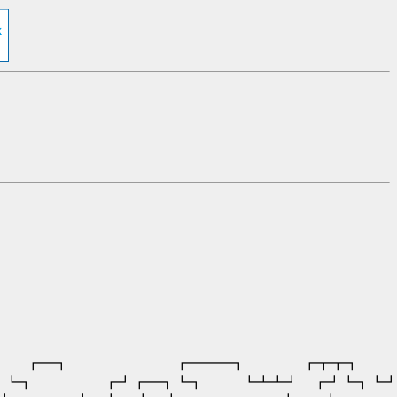
┏━━━┓ ┏┳┳┓ ┏┓
 ┗┓ ┏┛┏━┓┗┓ ┗┻┻┛ ┏┛┗┓┗