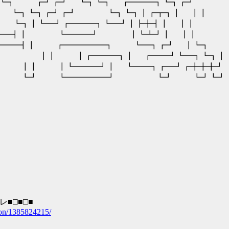
┓┗┓ ┏┛┏┛ ┗┓┗┓ ┏━━━┓┗┓┏┛
┓┗┓┏┛┏┛ ┗┓┗┓┃┏┳┓┃ ┃┃
┓┃┗━┛┏━━━┓┗━┛┃┣╋┫┃ ┃┃
━━━━┫┃ ┗━━━┛ ┃┗┻┛┃ ┃┃
━┫┃ ┏━━━━━┓ ┗━┓┏┛ ┃┗┓
 ┃┏━━━┓┃ ┏━━┛┗━┓┗┓┃
┃┃ ┃┗━━━┛┃ ┗━━┓┏━┛┏╋╋╋┛
┗┛ ┗┛ ┗━━━━━┛ ┗┛ ┗┛┗┛
告知スレ■□■□■
aloon/1385824215/