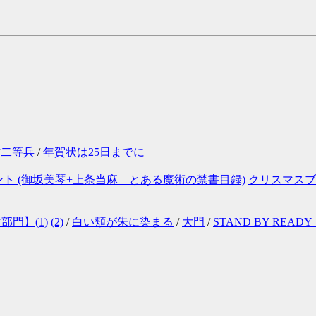
方二等兵
/
年賀状は25日までに
ト (御坂美琴+上条当麻 とある魔術の禁書目録)
クリスマスブ
門】(1)
(2)
/
白い頬が朱に染まる
/
大門
/
STAND BY READ