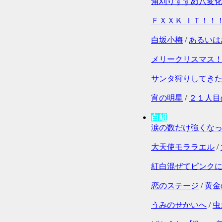
角刈りすずめ八変
ＦＸＸＫ ＩＴ！！
白坂小梅
/
あるいは
メリークリスマス
サンタ狩りしてき
宵の明星
/
２１人目
白組
涙の数だけ強くな
大天使モララエル
/
紅白混ぜてピンク
恋のステージ
/
黄金
うみのせかいへ
/
虫