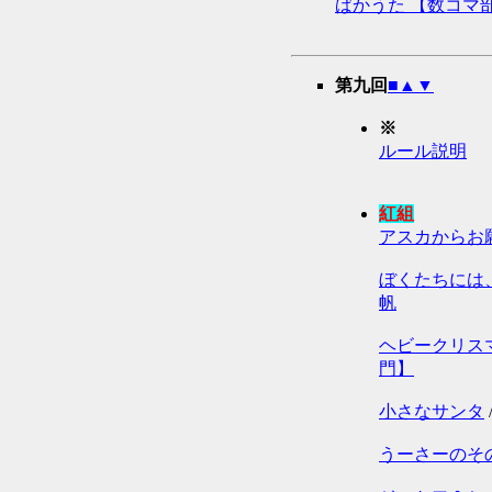
ばかうた 【数コマ
第九回
■
▲
▼
※
ルール説明
紅組
アスカからお
ぼくたちには
帆
ヘビークリス
門】
小さなサンタ
うーさーのそ