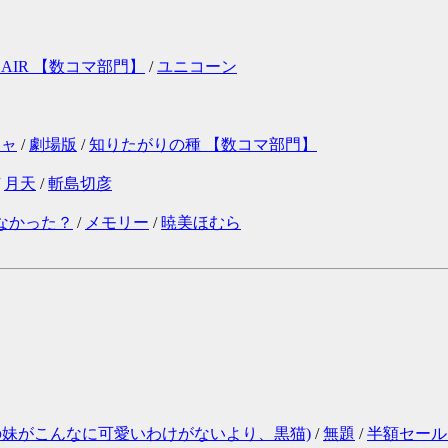
 HAIR 【数コマ部門】
/
ユニコーン
ジャ
/
劇場版
/
知りたがりの種 【数コマ部門】
/
月天
/
斬島切彦
なかった？
/
メモリー
/
暁美ほむら
の妹がこんなに可愛いわけがないより、黒猫)
/
無題
/
半額セール