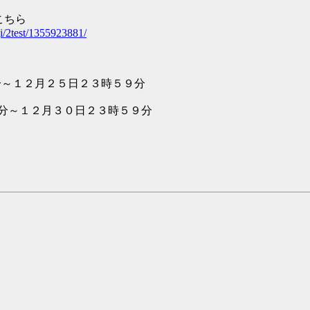
ちら
gi/2test/1355923881/
２月２５日２３時５９分
２月３０日２３時５９分