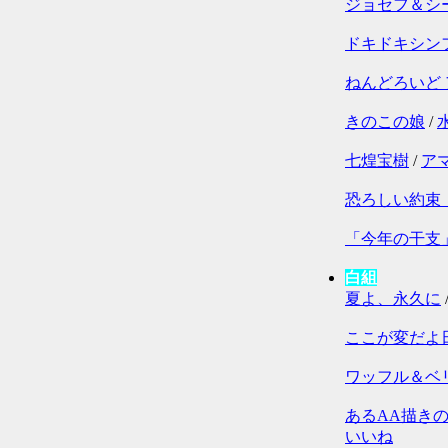
ジョセフ＆シ
ドキドキシン
ねんどろいど
きのこの娘
/
七煌宝樹
/
ア
恐ろしい約束
「今年の干支
白組
夏よ、永久に
ここが変だよ
ワッフル＆ベ
あるAA描き
いいね