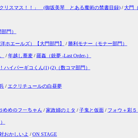
クリスマス！！」 (御坂美琴 とある魔術の禁書目録)
/
大門
門部門）
大洋ホエールズ）【大門部門】
/
勝利モナー（モナー部門）
。
/
年越し蕎麦
/
羅姦（銃夢 -Last Order-）
ﾞ第二章！ハイパーギコくん(1)
(2)（数コマ部門）
兵
/
エクリチュールの白昼夢
ｳﾙおめめのフーちゃん
/
家政婦のミタ
/
子鬼と仮面
/
フォウ＋彩５
門）
対おかしいよ
/
ON STAGE