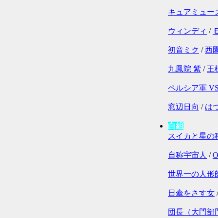
キュアミュー
ウィンディ
/
初音ミク
/
西
九鳳院 紫
/
王
ペルシア軍 V
窓辺日向
/
は
白組
スイカと星の
自称宇宙人
/
O
世界一の人形
日傘をさす女
団長（大門部