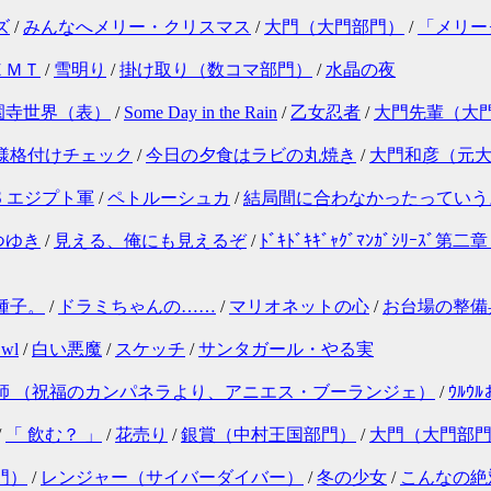
ズ
/
みんなへメリー・クリスマス
/
大門（大門部門）
/
「メリー
ＥＭＴ
/
雪明り
/
掛け取り（数コマ部門）
/
水晶の夜
園寺世界（表）
/
Some Day in the Rain
/
乙女忍者
/
大門先輩（大
様格付けチェック
/
今日の夕食はラビの丸焼き
/
大門和彦（元
S エジプト軍
/
ペトルーシュカ
/
結局間に合わなかったっていう
つゆき
/
見える、俺にも見えるぞ
/
ﾄﾞｷﾄﾞｷｷﾞｬｸﾞﾏﾝｶﾞｼﾘｰｽ
種子。
/
ドラミちゃんの……
/
マリオネットの心
/
お台場の整備
wl
/
白い悪魔
/
スケッチ
/
サンタガール・やる実
師 （祝福のカンパネラより、アニエス・ブーランジェ）
/
ｳﾙ
/
「 飲む？ 」
/
花売り
/
銀賞（中村王国部門）
/
大門（大門部
門）
/
レンジャー（サイバーダイバー）
/
冬の少女
/
こんなの絶