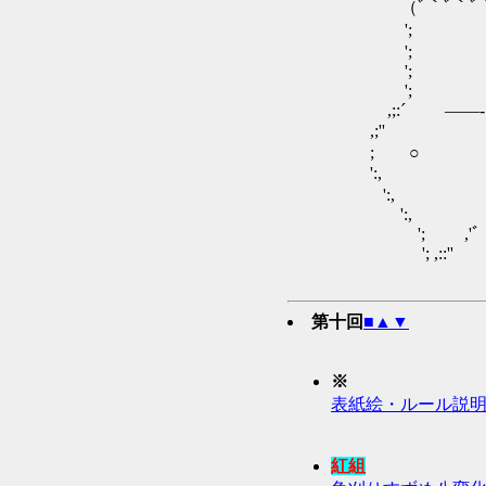
（ﾞ｀ﾞ｀ﾞ｀）ﾞ｀
'; ;:,
'; ,;
'; ,:
'; ,
,;:´ ――
,;'' ＊ 
; ○
':, ,;
':,
':, 
'; ,'ﾞ｀ﾞ｀ﾞ
'; ,::'' ''
第十回
■
▲
▼
※
表紙絵・ルール説
紅組