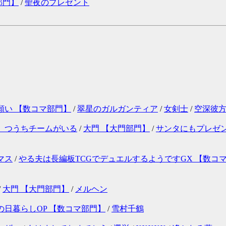
部門】
/
聖夜のプレゼント
願い 【数コマ部門】
/
翠星のガルガンティア
/
女剣士
/
空深彼
、つうちチームがいる
/
大門 【大門部門】
/
サンタにもプレゼン
マス
/
やる夫は長編板TCGでデュエルするようですGX 【数コマ部
/
大門 【大門部門】
/
メルヘン
の日暮らしOP 【数コマ部門】
/
雪村千鶴