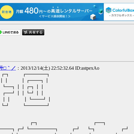
廾□｀／
：2013/12/14(土) 22:52:32.64 ID:astpexAo
┏┓ ┏━━━━┓
┃┃ ┃┏━━┓┃
┗━┓┃┃┏┓┃┃
┏━┛┃┃┗┛┃┃
┃┃ ┃┗━━┛┃
┗┛ ┗━━━━┛
┓ ┏┓ ┏━┓ ┏━┓ 
━━━┓┏┛┗━━━━━┓ ┏┛ ┗┓ ┏┛