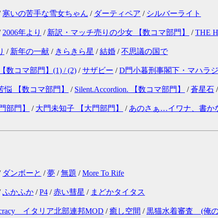
/
寒いの苦手な雪女ちゃん
/
ダーティペア
/
シルバーライト
/
2006年より
/
新訳・マッチ売りの少女 【数コマ部門】
/
THE
り
/
新年の一献
/
きらきら星
/
結婚
/
不思議の国で
数コマ部門】(1) /
(2)
/
サザビー
/
D門小暮刑事閣下・マハラ
苦悩 【数コマ部門】
/
Silent.Accordion. 【数コマ部門】
/
蒼星石
大門部門】
/
大門未知子 【大門部門】
/
あのさぁ…イワナ、書か
/
ダンボーと
/
夢
/
無題
/
More To Rife
/
ふかふか
/
P4
/
赤い彗星
/
まどかタイタス
 democracy イタリア北部連邦MOD
/
癒し空間
/
黒猫水着審査 (俺