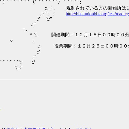
ﾞ｀ﾞ｀ﾞ（ﾞ｀ﾞ｀ﾞ｀ﾞ） ﾞ｀ﾞ｀ﾞ;
, '';, 規制されている方の避難所はこ
:'' '; ;'
http://bbs.unionbbs.org/test/read.c
' ';,:"
;:''
‐ '':､
';, 開催期間：１２月１５日００時００分～１
 ○ ;
 投票期間：１２月２６日００時００分～１
 ;;'
,;''
｀ﾞ';: ;,'
; ,:''
明