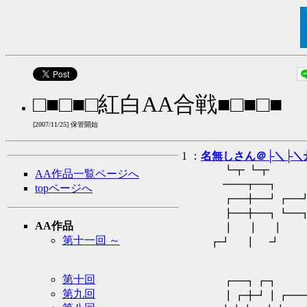
□■□■□紅白AA合戦■□■□■
[2007/11/25] 保管開始
1 ：
名無しさん＠├＼├＼
┗┳ ┗┳ 
AA作品一覧ページへ
━━┳━┓ 
topページへ
┏━╋━┛┏━┛
┣━╋━┓┗━┓
AA作品
┃ ┃ ┃ 
第十一回 ～
┏┛ ┃ ┛ 
第十回
┏━┓┏
第九回
┃┏╋┛┃┏━