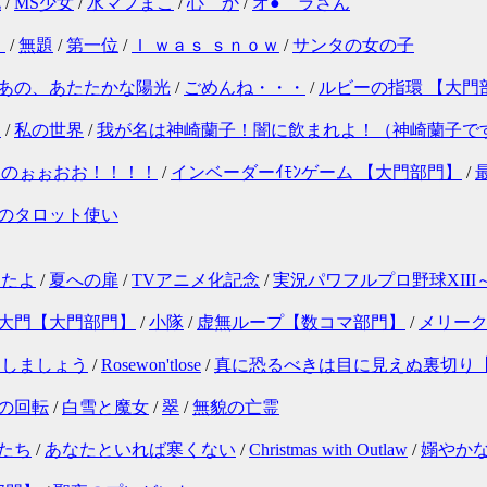
化
/
MS少女
/
水マフまこ
/
心 か
/
オ●゛ラさん
！
/
無題
/
第一位
/
Ｉ ｗａｓ ｓｎｏｗ
/
サンタの女の子
あの、あたたかな陽光
/
ごめんね・・・
/
ルビーの指環 【大門
！
/
私の世界
/
我が名は神崎蘭子！闇に飲まれよ！（神崎蘭子で
たのぉぉおお！！！！
/
インベーダーｲﾓﾝゲーム 【大門部門】
/
のタロット使い
ったよ
/
夏への扉
/
TVアニメ化記念
/
実況パワフルプロ野球XII
大門【大門部門】
/
小隊
/
虚無ループ【数コマ部門】
/
メリー
にしましょう
/
Rosewon'tlose
/
真に恐るべきは目に見えぬ裏切り
の回転
/
白雪と魔女
/
翠
/
無貌の亡霊
たち
/
あなたといれば寒くない
/
Christmas with Outlaw
/
嫋やか