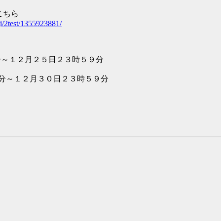
ちら
gi/2test/1355923881/
２月２５日２３時５９分
２月３０日２３時５９分