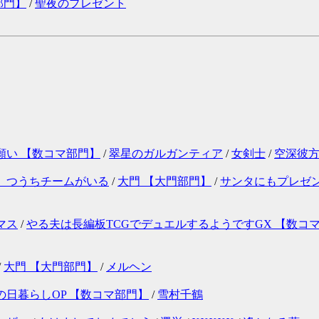
部門】
/
聖夜のプレゼント
願い 【数コマ部門】
/
翠星のガルガンティア
/
女剣士
/
空深彼
、つうちチームがいる
/
大門 【大門部門】
/
サンタにもプレゼン
マス
/
やる夫は長編板TCGでデュエルするようですGX 【数コマ部
/
大門 【大門部門】
/
メルヘン
の日暮らしOP 【数コマ部門】
/
雪村千鶴