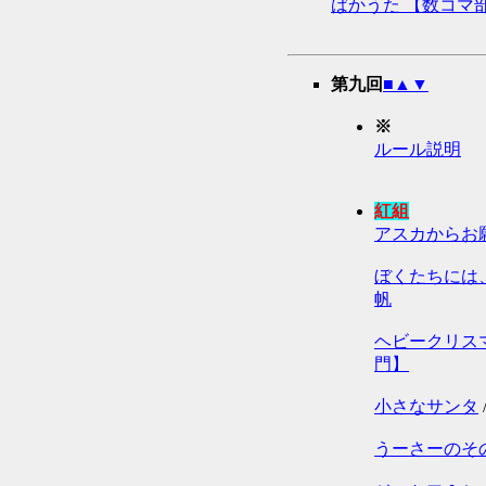
ばかうた 【数コマ
第九回
■
▲
▼
※
ルール説明
紅組
アスカからお
ぼくたちには
帆
ヘビークリス
門】
小さなサンタ
うーさーのそ