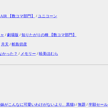
 HAIR 【数コマ部門】
/
ユニコーン
ジャ
/
劇場版
/
知りたがりの種 【数コマ部門】
/
月天
/
斬島切彦
なかった？
/
メモリー
/
暁美ほむら
の妹がこんなに可愛いわけがないより、黒猫)
/
無題
/
半額セール