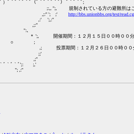
ﾞ｀ﾞ｀ﾞ（ﾞ｀ﾞ｀ﾞ｀ﾞ） ﾞ｀ﾞ｀ﾞ;
, '';, 規制されている方の避難所はこ
:'' '; ;'
http://bbs.unionbbs.org/test/read.c
' ';,:"
;:''
‐ '':､
';, 開催期間：１２月１５日００時００分～１
 ○ ;
 投票期間：１２月２６日００時００分～１
 ;;'
,;''
｀ﾞ';: ;,'
; ,:''
明