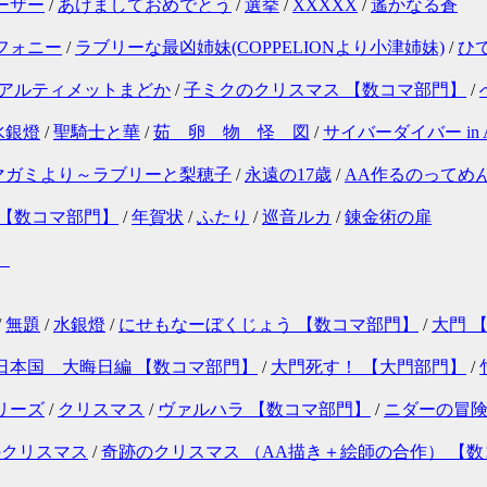
ーザー
/
あけましておめでとう
/
選挙
/
XXXXX
/
遙かなる蒼
フォニー
/
ラブリーな最凶姉妹(COPPELIONより小津姉妹)
/
ひ
 アルティメットまどか
/
子ミクのクリスマス 【数コマ部門】
/
水銀燈
/
聖騎士と華
/
茹 卵 物 怪 図
/
サイバーダイバー in
マガミより～ラブリーと梨穂子
/
永遠の17歳
/
AA作るのってめ
 【数コマ部門】
/
年賀状
/
ふたり
/
巡音ルカ
/
錬金術の扉
」
/
無題
/
水銀燈
/
にせもなーぼくじょう 【数コマ部門】
/
大門 
日本国 大晦日編 【数コマ部門】
/
大門死す！ 【大門部門】
/
リーズ
/
クリスマス
/
ヴァルハラ 【数コマ部門】
/
ニダーの冒険
のクリスマス
/
奇跡のクリスマス （AA描き＋絵師の合作） 【