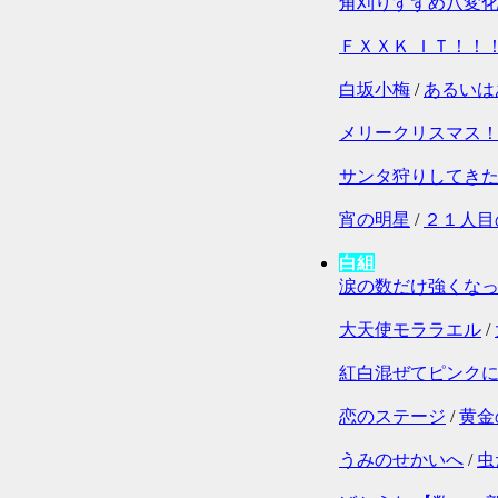
角刈りすずめ八変
ＦＸＸＫ ＩＴ！！
白坂小梅
/
あるいは
メリークリスマス
サンタ狩りしてき
宵の明星
/
２１人目
白組
涙の数だけ強くな
大天使モララエル
/
紅白混ぜてピンク
恋のステージ
/
黄金
うみのせかいへ
/
虫