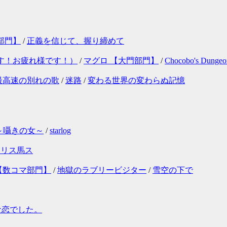
部門】
/
正義を信じて、握り締めて
す！お疲れ様です！）
/
マグロ 【大門部門】
/
Chocobo's Dungeo
最高速の別れの歌
/
迷路
/
変わる世界の変わらぬ記憶
I～囁きの女～
/
starlog
クリス馬ス
【数コマ部門】
/
地獄のラブリービジター
/
雪空の下で
な恋でした。