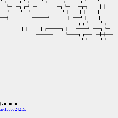
┓┗┓ ┏┛┏┛ ┗┓┗┓ ┏━━━┓┗┓┏┛
┓┗┓┏┛┏┛ ┗┓┗┓┃┏┳┓┃ ┃┃
┓┃┗━┛┏━━━┓┗━┛┃┣╋┫┃ ┃┃
━━━━┫┃ ┗━━━┛ ┃┗┻┛┃ ┃┃
━┫┃ ┏━━━━━┓ ┗━┓┏┛ ┃┗┓
 ┃┏━━━┓┃ ┏━━┛┗━┓┗┓┃
┃┃ ┃┗━━━┛┃ ┗━━┓┏━┛┏╋╋╋┛
┗┛ ┗┛ ┗━━━━━┛ ┗┛ ┗┛┗┛
告知スレ■□■□■
aloon/1385824215/