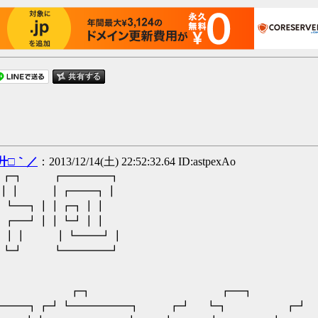
廾□｀／
：2013/12/14(土) 22:52:32.64 ID:astpexAo
┏┓ ┏━━━━┓
┃┃ ┃┏━━┓┃
┗━┓┃┃┏┓┃┃
┏━┛┃┃┗┛┃┃
┃┃ ┃┗━━┛┃
┗┛ ┗━━━━┛
┓ ┏┓ ┏━┓ ┏━┓ 
━━━┓┏┛┗━━━━━┓ ┏┛ ┗┓ ┏┛