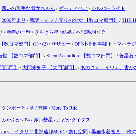
/
寒いの苦手な雪女ちゃん
/
ダーティペア
/
シルバーライト
/
2006年より
/
新訳・マッチ売りの少女 【数コマ部門】
/
THE
り
/
新年の一献
/
きらきら星
/
結婚
/
不思議の国で
数コマ部門】(1) /
(2)
/
サザビー
/
D門小暮刑事閣下・マハラ
苦悩 【数コマ部門】
/
Silent.Accordion. 【数コマ部門】
/
蒼星石
大門部門】
/
大門未知子 【大門部門】
/
あのさぁ…イワナ、書か
/
ダンボーと
/
夢
/
無題
/
More To Rife
/
ふかふか
/
P4
/
赤い彗星
/
まどかタイタス
 democracy イタリア北部連邦MOD
/
癒し空間
/
黒猫水着審査 (俺