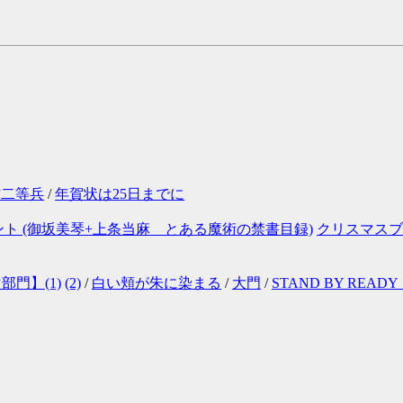
方二等兵
/
年賀状は25日までに
ト (御坂美琴+上条当麻 とある魔術の禁書目録)
クリスマスブ
門】(1)
(2)
/
白い頬が朱に染まる
/
大門
/
STAND BY READ