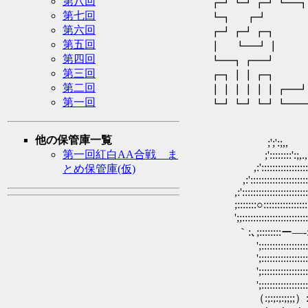
第八回
┏┛┗┛┏┛┗━
第七回
┗┓ ┏┛ ┃
第六回
┏┛┏┛┏┓ 
第五回
┃ ┗━┛┃ 
第四回
┗━┓┏━┛ 
第三回
┏┓┃┃┏┓
第二回
┃┃┃┃┃┃┏
第一回
┗┛┗┛┗┛
他の保管庫一覧
;';':;,, ,
第一回紅白AA合戦 ま
;'::::::::':;,.,.,.,.,.,
,:':::::::::::::::::::::::
とめ保管庫(仮)
,:'::::::::::::::::::::::::::
,:'::::::::::::::::::::::::::::
;:::::::○:::::::::::::::::::
';;::::::::::::::
｀:､;::::::::ー―‐
';:::::::::::::::::::
';:::::::::::::::::::::::
';:::::::::::::::::
';:::::::::::::::::::::::
（:;:;:;:;;;;）:;:;:;:;:;