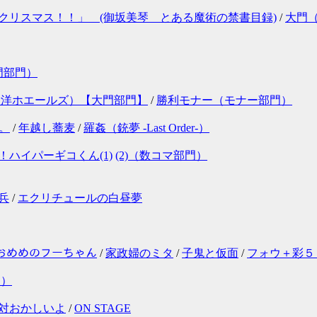
クリスマス！！」 (御坂美琴 とある魔術の禁書目録)
/
大門
門部門）
大洋ホエールズ）【大門部門】
/
勝利モナー（モナー部門）
。
/
年越し蕎麦
/
羅姦（銃夢 -Last Order-）
ﾞ第二章！ハイパーギコくん(1)
(2)（数コマ部門）
兵
/
エクリチュールの白昼夢
ｳﾙおめめのフーちゃん
/
家政婦のミタ
/
子鬼と仮面
/
フォウ＋彩５
門）
対おかしいよ
/
ON STAGE