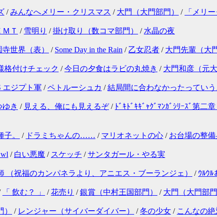
ズ
/
みんなへメリー・クリスマス
/
大門（大門部門）
/
「メリー
ＥＭＴ
/
雪明り
/
掛け取り（数コマ部門）
/
水晶の夜
園寺世界（表）
/
Some Day in the Rain
/
乙女忍者
/
大門先輩（大
様格付けチェック
/
今日の夕食はラビの丸焼き
/
大門和彦（元
S エジプト軍
/
ペトルーシュカ
/
結局間に合わなかったっていう
つゆき
/
見える、俺にも見えるぞ
/
ﾄﾞｷﾄﾞｷｷﾞｬｸﾞﾏﾝｶﾞｼﾘｰｽ
種子。
/
ドラミちゃんの……
/
マリオネットの心
/
お台場の整備
wl
/
白い悪魔
/
スケッチ
/
サンタガール・やる実
師 （祝福のカンパネラより、アニエス・ブーランジェ）
/
ｳﾙ
/
「 飲む？ 」
/
花売り
/
銀賞（中村王国部門）
/
大門（大門部
門）
/
レンジャー（サイバーダイバー）
/
冬の少女
/
こんなの絶