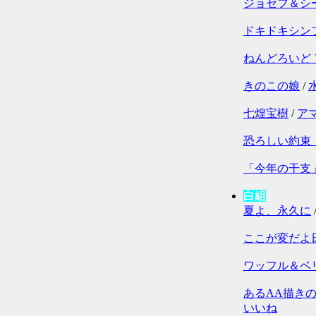
ジョセフ＆シ
ドキドキシン
ねんどろいど
きのこの娘
/
七煌宝樹
/
ア
恐ろしい約束
「今年の干支
白組
夏よ、永久に
ここが変だよ
ワッフル＆ベ
あるAA描き
いいね