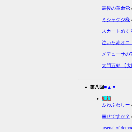
最後の革命党
ミシャグジ様
スカートめく
泣いた赤オニ 【
メデューサの
大門五郎 【
第八回
■
▲
▼
紅組
ふわふわしー
幸せですか？
arsenal of