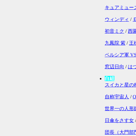
キュアミュー
ウィンディ
/
初音ミク
/
西
九鳳院 紫
/
王
ペルシア軍 V
窓辺日向
/
は
白組
スイカと星の
自称宇宙人
/
O
世界一の人形
日傘をさす女
団長（大門部