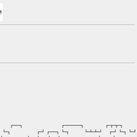
┏━━━┓ ┏┳┳┓ ┏┓
 ┗┓ ┏┛┏━┓┗┓ ┗┻┻┛ ┏┛┗┓┗