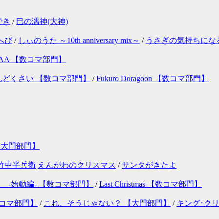
でき
/
巳の濡神(大神)
へび
/
しぃのうた ～10th anniversary mix～
/
うさぎの気持ちにな
 AA 【数コマ部門】
んどくさい 【数コマ部門】
/
Fukuro Doragoon 【数コマ部門】
【大門部門】
竹中半兵衛
えんがわのクリスマス
/
サンタがきたよ
 -始動編- 【数コマ部門】
/
Last Christmas 【数コマ部門】
数コマ部門】
/
これ、そうじゃない？ 【大門部門】
/
キング･ク