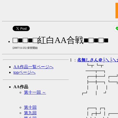
□■□■□紅白AA合戦■□■□■
[2007/11/25] 保管開始
1 ：
名無しさん＠├＼├＼
┗┳ ┗┳ 
AA作品一覧ページへ
━━┳━┓ 
topページへ
┏━╋━┛┏━┛
┣━╋━┓┗━┓
AA作品
┃ ┃ ┃ 
第十一回 ～
┏┛ ┃ ┛ 
第十回
┏━┓┏
第九回
┃┏╋┛┃┏━