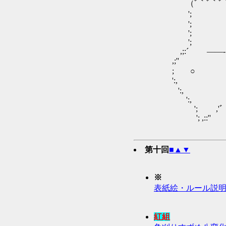
（ﾞ｀ﾞ｀ﾞ｀）ﾞ｀
'; ;:,
'; ,;
'; ,:
'; ,
,;:´ ――
,;'' ＊ 
; ○
':, ,;
':,
':, 
'; ,'ﾞ｀ﾞ｀ﾞ
'; ,::'' ''
第十回
■
▲
▼
※
表紙絵・ルール説
紅組