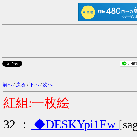
前へ
/
戻る
/
下へ
/
次へ
紅組:一枚絵
32 ：
◆DESKYpi1Ew
[sa