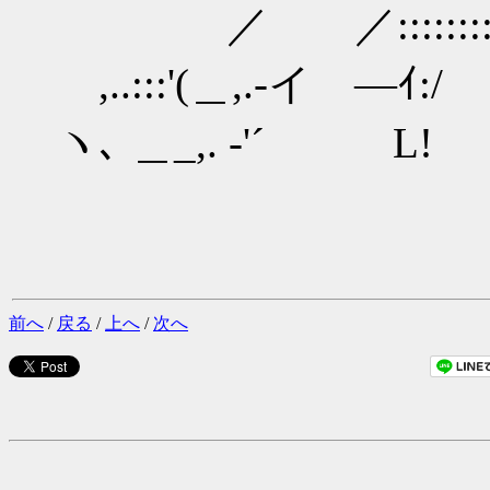
／ ／:
,..:::
ヽ､ ＿_,.
ヽ
前へ
/
戻る
/
上へ
/
次へ