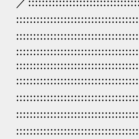
／::::::::::::
::::::::::::::
::::::::::::::
::::::::::::::::
::::::::::::::::
:::::::::::::::
::::::::::::::::
:::::::::::::::::::
:::::::::::::::::::