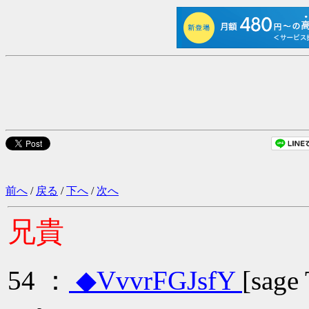
前へ
/
戻る
/
下へ
/
次へ
兄貴
54 ：
◆VvvrFGJsfY
[sage