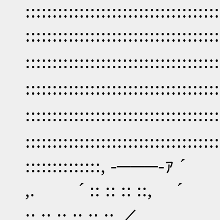
:::::::::::::::::::::::
:::::::::::::::::::::::::
:::::::::::::::::::::::
:::::::::::::::::::::::
::::::::::::::::::::
::::::::::::::
:::::::
,. ´ ::
:: :: :