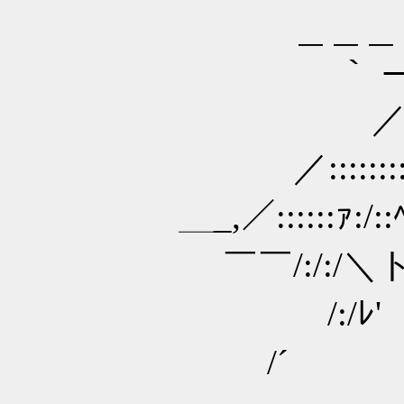
＿＿＿＿_,. -/:/r '::::ゝ:
｀ ーｧ::::::::::::
／:::::::rﾚ/: :Y 
／:::::::::ノ {/ :
＿_,／::::::ｧ:/:
￣￣/:/:/＼ト _ノ,
/:/ﾚ' 廴 /ノ /
/´ ｀Y /