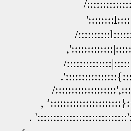
/::::::::::::
'::::::::l::::
/::::::::::l::::
,':::::::::::::|
/::::::::::::::|
.'::::::::::::::
/:::::::::::::
, ’:::::::::::
. ':::::::::