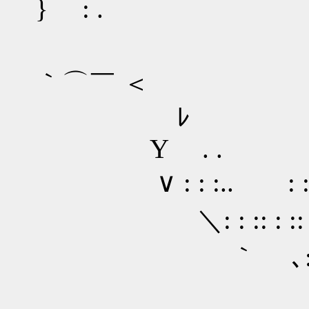
} : . : : : .
: : . : : :. :
｀⌒￣ ＜ : : : . 
ﾚ : : .. : : 
Y . . : :: :: .
∨ : : :.. : : .
＼: : :: : :: .
｀ ､: : ::ゝ､ }
￣￣ ｀ /ト､_,.ｨ :