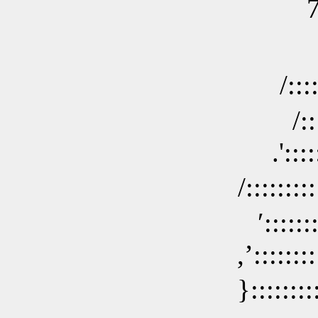
￣￣ 7::::::::::::::
,':::::::::::::
/::::::::::::::
/:::::::::::::::
.'::::::::::::::
/:::::::::::::::
′:::::::::::::::
,’::::::::::::::
}::::::::::::