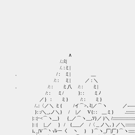
/ ／ }
/ ／ ／ﾉ 
/ / ｛〈
｛/ / ／ 从＼
/ /／ ／/}|{ 
{ ﾉ ／／ ﾉ{乂_
ｰ=彡 / ／,／ 
／ / ／i i 
∧ ⌒>厶イ ／ _|八
/.:ﾐ| ｰ=彡|八 |
/. :ミ| ／￣＼i乂 ヽ| 
. / : ミ| __ ／ :
/: : ミ| ／ : ＼ /二二二二
. /: : ミ八 /: : ミ| { . . .
/: : ミ/ }: : ミﾉ ｝＿＿＿＿＿＿
／｝ : ミ} /: : ミ} ／'¨¨¨¨¨¨⌒＼::О:
/..:〈／＼ ミ{ /イ⌒>､ﾐ|／⌒ヽ ／-――--:::::::::::::
}: :/＼_,ノ＼} / |／ V{: : __ミ} .::::::::::::::::::::::::::
|: :|ｰ<⌒ヽ__} ｛_／⌒ヽ__,ｿ}／ |/＼ /:::::::::::::::::::::::::::::
|: :| |_／ ｝ / {___／ /〈＿ノ＼, } ／＼::::::::::::::::::::::::::::
i､_|V⌒丶√ﾚー〈 ヽ } }⌒ヽ_厂|厂}⌒ヽ:::::::::::::::::::::::::::::::::