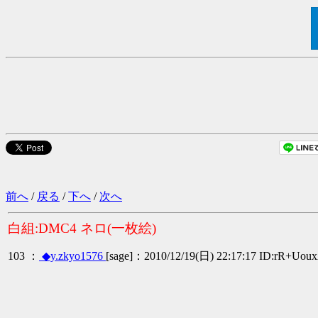
前へ
/
戻る
/
下へ
/
次へ
白組:DMC4 ネロ(一枚絵)
103 ：
◆y.zkyo1576
[sage]：2010/12/19(日) 22:17:17 ID:rR+Uou
/⌒厂 
┴=〈／ 
／ ／ ⌒ヽ-