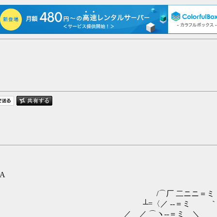
xA
二ニニ＝ミ
-‐＝ミ ｀丶
‐＝ミ ＼＿__ 