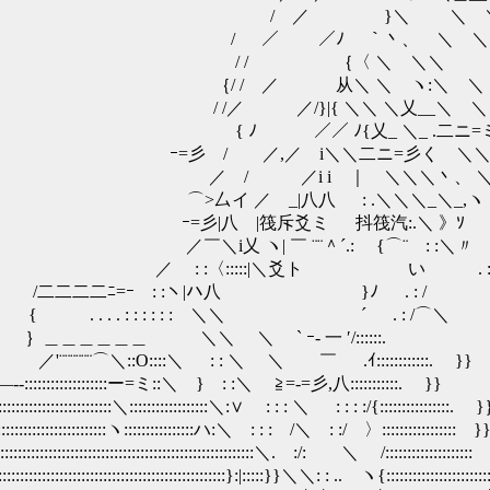
＼ ＼ ＼ｰ=
｀丶、 ＼ ＼ ＼
 ＼ ＼＼ ＼
 ＼ ヽ:＼ ＼ ＼
＼＼ ＼乂__＼ ＼ミ 
 ＼_ .二ニ=ミ＼ ＼
i＼＼二ニ=彡く ＼＼ 
｜ ＼＼＼丶、 ＼ ＼ｿ
八 : .＼＼＼_＼_,ヽ 
筏斥爻ミ 抖筏汽:.＼ 》ｿ
￣ ¨¨＾´.: {⌒¨ : :＼〃
 :〈:::::|＼爻ト い . :
ﾆ=ｰ : :ヽ|ハ八 }ﾉ . : /
 . : : : : : : ＼＼ ´ . : /⌒＼
 ＼＼ ＼ ` ｰ‐ 一 ′/::::::.
:::＼ : : ＼ ＼ ￣ .ｲ::::::::::::. }}
::::::ー=ミ::＼ } : :＼ ≧=‐=彡,八:::::::::::. }}
:::::::＼::::::::::::::::::＼:∨ : : : ＼ : : : :/{::::::::::::::::
::::::::::::::ヽ::::::::::::::::ハ:＼ : : : /＼ : :/ 〉:::::::::::::::::
::::::::::::::::::::::::::::::::::::::＼. :/: ＼ /::::::::::::::::::
::::::::::::::::::::::::}:|:::::}}＼＼: : .. ヽ{::::::::::::::::::::::