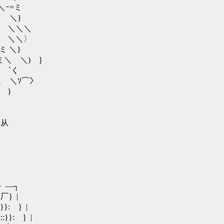
ミ
}
＼＼
＼〉
＼}
) ｝
`く
⌒〉
}
从
. }｝―┐
 }}厂｝|
:: }}: ｝|
::::}}: ｝|