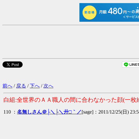
前へ
/
戻る
/
下へ
/
次へ
白組:全世界のＡＡ職人の間に合わなかった顔(一枚絵
110 ：
名無しさん＠├＼├＼廾□｀／
[sage]：2011/12/25(日) 23: