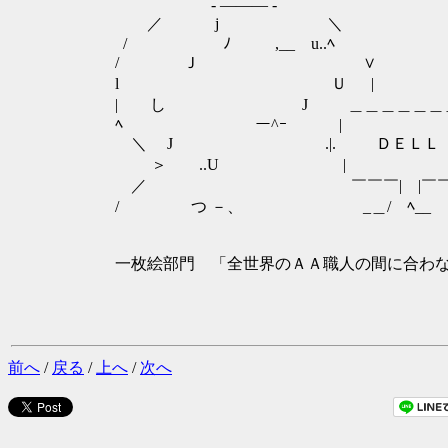
- ――― -
／ j ＼
/ ﾉ ,__ u..ﾍ
/ Ｊ ∨
l Ｕ |
| し J ＿＿＿＿＿＿
ﾍ ー^ｰ |
＼ J .|. ＤＥＬＬ
＞ ..U |
／ ￣￣￣| |￣￣
/ つ －、 _＿/ ﾍ__
一枚絵部門 「全世界のＡＡ職人の間に合わな
前へ
/
戻る
/
上へ
/
次へ