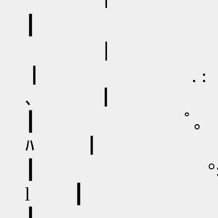
┃ . : 
┃
┃ . : 
､ ┃
┃ ﾟ｡ 
ﾊ ┃
┃ °: :
l ┃
┃ ＋: 