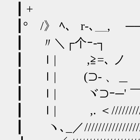
┃ + ／ '´ _
┃° /》 ﾍ、 r‐､＿, 
┃ 〃＼┌个ｰ‐┐ _,／
┃ ｌ| ,≧=､ ノ ,
┃ ｌ| (⊃‐ 、＿ ／/
┃ ｌ| ヾ⊃ｰ─' ￣´////
┃ ｌ| ,. ＜////////
┃ ヽ､_／//////