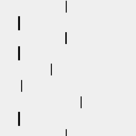
┃
┃ /／/
┃
┃ ′│
┃
┃ . . .
┃
┃ . . :
┃