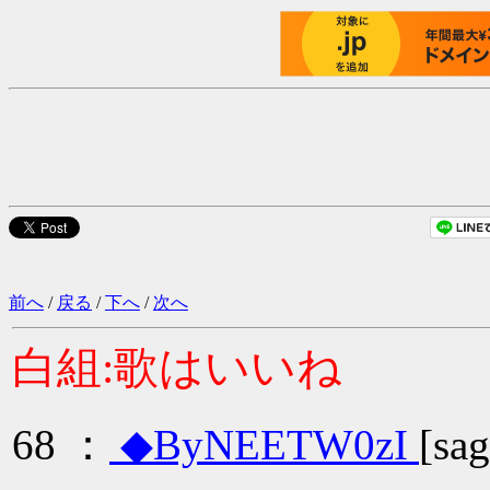
前へ
/
戻る
/
下へ
/
次へ
白組:歌はいいね
68 ：
◆ByNEETW0zI
[sa