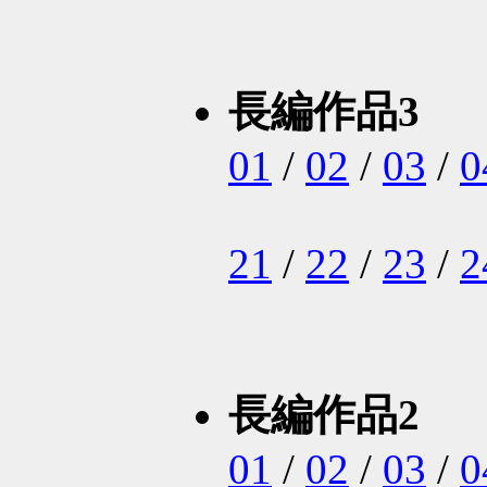
長編作品3
01
/
02
/
03
/
0
21
/
22
/
23
/
2
長編作品2
01
/
02
/
03
/
0