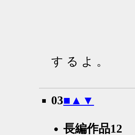
｜
ﾉ
す る よ 。
03
■
▲
▼
長編作品12