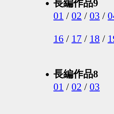
長編作品9
01
/
02
/
03
/
0
16
/
17
/
18
/
1
長編作品8
01
/
02
/
03