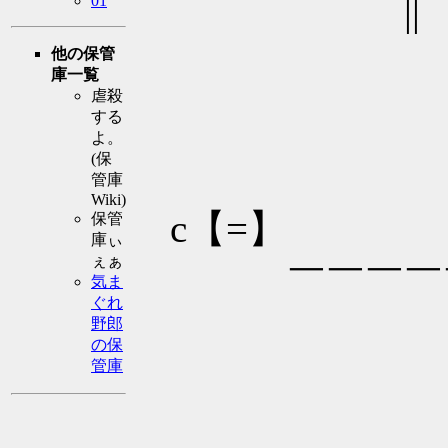
|| ⊥ ⊥ 
01
他の保管
∧∧
庫一覧
虐殺
（,, ﾟ
する
よ。
(保
/ ヽ
管庫
Wiki)
c【=】
保管
庫ぃ
ぇぁ
￣￣￣￣￣￣￣
気ま
ぐれ
野郎
┳ ┳
の保
管庫
━┻━
＿