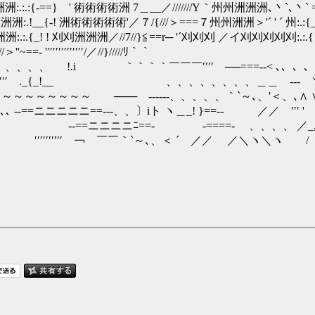
-==}ゝ' 術術術術洲 7＿__／///////Y｀州州洲洲洲､丶`､丶` =､
_{-! 洲術術術術術'／７/{///＞===７州州洲洲＞'´ ' ´ 州:.:{__／
_! ! 刈刈洲洲洲／//7//}≦==r─ '´刈刈刈 ／イ刈刈刈刈刈:.:.{ ／＞
==‐ '′′′′′′′′′′′′′/／//}/////ﾘ｀｀
、、、 !.i ｀｀｀｀￣￣￣′′′′ ──===--< ､、、、
′′′ ._{_!__ 、、、、、、、、＿＿ --- ＼＼ _
～～～～ ─── ------、、、、、｀`～､、'＜、､∧ ∨、、
､､､ --==ニニニニニ==---、、〕iト ヽ＿_! }==-- ／／ ′′′ '
==- -====- 、、、、 ／_,,.. -
′′′′ ￢ ￣￣｀`～､、＜ ´ ／／ ／＼ヽ＼ヽ / ／