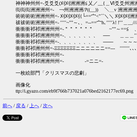
神神神州州=-爻爻爻(刈刈洲洲洲≦乂／__{＿Ⅵ爻爻州洲洲洲:.:.:{
衒衒衒洲洲洲州=- ￢州洲洲洲/ｱ((__))￣ ＼＿v 洲洲洲洲洲洲:.!_
術術術術洲洲州州=- 刈刈刈刈{└==宀<"´´＼＼ 刈刈刈洲洲洲:.:.{
祓祓術術洲洲州州=- ′′′′′~"''～､、=--==宀h､′′′′′λ! !′′′＿__/////＞''~
衝衝衝祁祁洲洲州州=-＂＂＂＂＂＂ ~"''～==≦ 、、
衝衝衝祁祁洲洲州州=-、、、、、、、 ── ＿＿＿′′
衝衝衝祁祁洲州州=-、、、、、、、、 ─── ～～～～～～～
衝衝祁祁洲州州=-ΞΞΞΞΞΞΞニニニニニニ==--- ′′′′′′′′､､
衝衝衝祁祁洲洲州州=- --==ニニニニﾆ
衝衝衝祁祁洲洲州州=- -=ニニ=- ′′′′′′
一枚絵部門「クリスマスの悲劇」
画像化
ttp://i.gyazo.com/eb9f766b737021a076bed2162177ec69.png
前へ
/
戻る
/
上へ
/
次へ