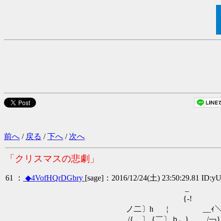
前へ
/
戻る
/
下へ
/
次へ
「クリスマスの悲劇」
61 ：
◆4VofHQrDGbry
[sage]：2016/12/24(土) 23:50:29.81 ID:y
_ ／￣ 
{-! , ＿ 
ノ二〕h ￤ __ｨ＼-=､ /
/{＿〕 {￣〕ｈ､ } /￢} ミ(