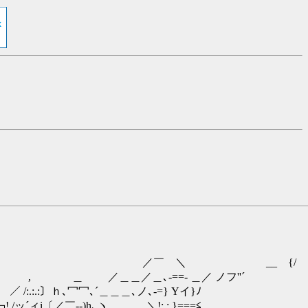
{/ ＞''
 ＿／ ノフ''´
＿＿､ノ､-=} Υイ}ﾉ
＿＿＿_＼!:.:.}===≦