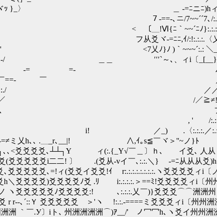
_〉 ＿ -=ﾆニﾆ)hィ(_ﾉ/7ヽ〈￣:.:
´ ７-==-､ニ/7~~´´7､/:.＼､＞''
､ <￣〔＿!Ⅵ{ﾆ｀~~´ﾆﾉ}:.:.:.:.:}＞'
/￣Υ フ从爻ヾ-=ﾆﾆ,ｲ/:!:.:.:.〈乂ﾉ/(_
///, ' <7乂ﾉ}ﾉ )｀~~~´:.: ＼_/ィi
//!冖ァ-/ ＿＿ ′′′`～､、ィi〔_[__}_
//／￣/￣＿ -= =‐ ﾉ ７_{
{ { {⊃￣==‐ ￣ ／／__ﾉ＿＿
≠≠{￣:.:.:./ ／／＿/＿＿＿_
.:.:.:.:.:.／ /／≧≠!＿/`''＜__
-}ヽ￣､ フ´＿:.:.:.{__/＿＿/
} , ' /:.:.:.:.ヽ乂＿/∨≧====
ヽ i! ／_) .〈:.:.:.／:.:.）==-´∧冖冖≦
=≠ミ乂h､､ .＿_r､__|! ∧,ｲ｡s≦￣ヾ＞''~ノ}ﾄ ∧ ヽ:.
!_＞┐､､<爻爻爻爻､┴┴┐Y ィ(:.{_Y√￣＿〕ｈ､ イ爻､ 人
!爻(爻爻爻爻爻i二二! 〕 .(爻从-vイ￣､:.:.＼} -=ﾆ从从从爻)
!ィ(爻爻イ爻爻!ｲ r:.:.:.:.:.:.:.:.ヽ爻爻爻爻ィi〔ノノ爻!弋/ヽ:.:
爻爻)爻爻爻爻ﾉ爻 .ﾘ i:.:.:.:.＞==ﾐ!爻爻爻爻ィi〔州州 Υ＿__､
爻爻爻ノ ヽ爻爻爻爻爻ﾉ爻爻爻爻:! ､:.:.:.乂￣)}爻爻爻⌒⌒洲洲
 r‐‐､´::Ｙ 爻爻爻爻爻 ＞'ヽ !:.:.-====ミ爻爻爻ィi〔州州洲
￣.У〕iト､ 州洲洲洲洲⌒)ｱ__/' ノ冖冖h､ヽ爻イ州州洲洲洲_､‐'