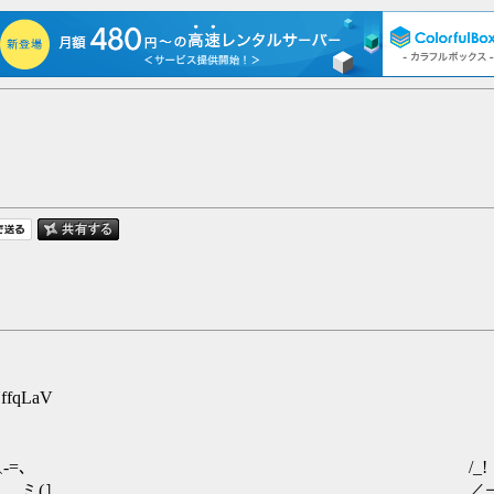
UffqLaV
＼ __ 
／＿＿／＿､-==-
_! ／ /:.:.:〕ｈ､冖冖､´＿
］_ ／￢! /ッ´ィi〔／￣--)h､ヽ